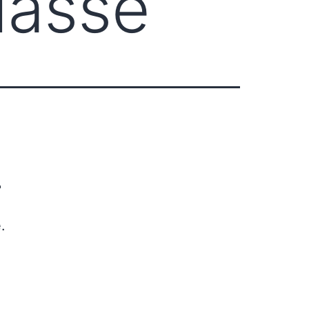
lassé
!
.